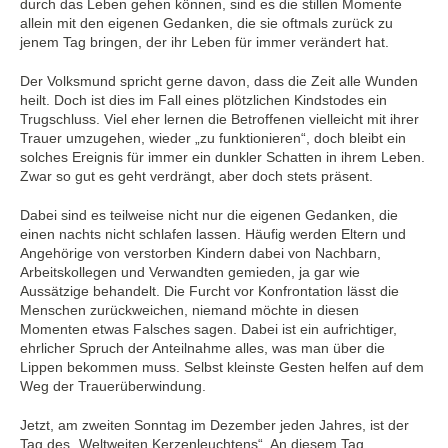
durch das Leben gehen können, sind es die stillen Momente
allein mit den eigenen Gedanken, die sie oftmals zurück zu
jenem Tag bringen, der ihr Leben für immer verändert hat.
Der Volksmund spricht gerne davon, dass die Zeit alle Wunden
heilt. Doch ist dies im Fall eines plötzlichen Kindstodes ein
Trugschluss. Viel eher lernen die Betroffenen vielleicht mit ihrer
Trauer umzugehen, wieder „zu funktionieren“, doch bleibt ein
solches Ereignis für immer ein dunkler Schatten in ihrem Leben.
Zwar so gut es geht verdrängt, aber doch stets präsent.
Dabei sind es teilweise nicht nur die eigenen Gedanken, die
einen nachts nicht schlafen lassen. Häufig werden Eltern und
Angehörige von verstorben Kindern dabei von Nachbarn,
Arbeitskollegen und Verwandten gemieden, ja gar wie
Aussätzige behandelt. Die Furcht vor Konfrontation lässt die
Menschen zurückweichen, niemand möchte in diesen
Momenten etwas Falsches sagen. Dabei ist ein aufrichtiger,
ehrlicher Spruch der Anteilnahme alles, was man über die
Lippen bekommen muss. Selbst kleinste Gesten helfen auf dem
Weg der Trauerüberwindung.
Jetzt, am zweiten Sonntag im Dezember jeden Jahres, ist der
Tag des „Weltweiten Kerzenleuchtens“. An diesem Tag