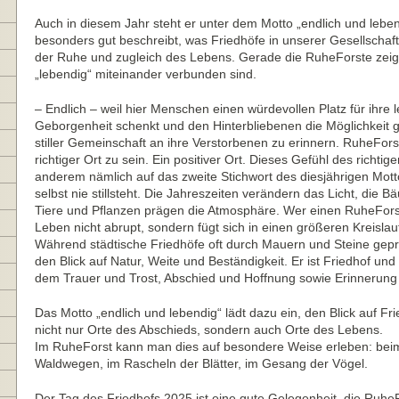
Auch in diesem Jahr steht er unter dem Motto „endlich und leben
besonders gut beschreibt, was Friedhöfe in unserer Gesellschaf
der Ruhe und zugleich des Lebens. Gerade die RuheForste zeige
„lebendig“ miteinander verbunden sind.
– Endlich – weil hier Menschen einen würdevollen Platz für ihre l
Geborgenheit schenkt und den Hinterbliebenen die Möglichkeit gi
stiller Gemeinschaft an ihre Verstorbenen zu erinnern. RuheFors
richtiger Ort zu sein. Ein positiver Ort. Dieses Gefühl des richtig
anderem nämlich auf das zweite Stichwort des diesjährigen Mott
selbst nie stillsteht. Die Jahreszeiten verändern das Licht, die
Tiere und Pflanzen prägen die Atmosphäre. Wer einen RuheForst
Leben nicht abrupt, sondern fügt sich in einen größeren Kreislauf
Während städtische Friedhöfe oft durch Mauern und Steine geprä
den Blick auf Natur, Weite und Beständigkeit. Er ist Friedhof und
dem Trauer und Trost, Abschied und Hoffnung sowie Erinnerung 
Das Motto „endlich und lebendig“ lädt dazu ein, den Blick auf Fr
nicht nur Orte des Abschieds, sondern auch Orte des Lebens.
Im RuheForst kann man dies auf besondere Weise erleben: bei
Waldwegen, im Rascheln der Blätter, im Gesang der Vögel.
Der Tag des Friedhofs 2025 ist eine gute Gelegenheit, die RuheF