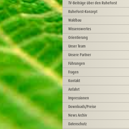
TV-Beiträge über den RuheForst
RuheForst-Konzept
Waldbau
Wissenswertes
Orientierung
Unser Team
Unsere Partner
Führungen
Fragen
Kontakt
Anfahrt
Impressionen
Downloads/Preise
News Archiv
Datenschutz