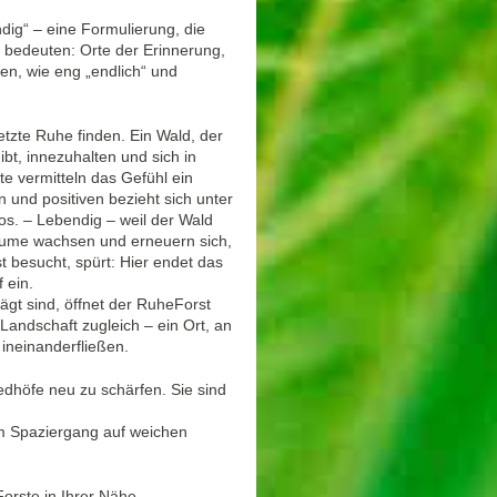
dig“ – eine Formulierung, die
t bedeuten: Orte der Erinnerung,
n, wie eng „endlich“ und
etzte Ruhe finden. Ein Wald, der
bt, innezuhalten und sich in
te vermitteln das Gefühl ein
en und positiven bezieht sich unter
os. – Lebendig – weil der Wald
 Bäume wachsen und erneuern sich,
 besucht, spürt: Hier endet das
 ein.
gt sind, öffnet der RuheForst
 Landschaft zugleich – ein Ort, an
ineinanderfließen.
iedhöfe neu zu schärfen. Sie sind
m Spaziergang auf weichen
orste in Ihrer Nähe