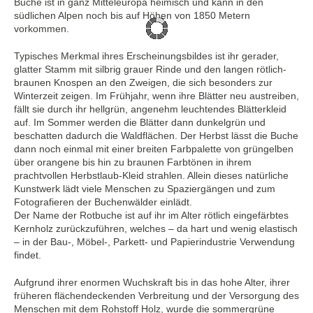
Buche ist in ganz Mitteleuropa heimisch und kann in den
südlichen Alpen noch bis auf Höhen von 1850 Metern
vorkommen.
Typisches Merkmal ihres Erscheinungsbildes ist ihr gerader,
glatter Stamm mit silbrig grauer Rinde und den langen rötlich-
braunen Knospen an den Zweigen, die sich besonders zur
Winterzeit zeigen. Im Frühjahr, wenn ihre Blätter neu austreiben,
fällt sie durch ihr hellgrün, angenehm leuchtendes Blätterkleid
auf. Im Sommer werden die Blätter dann dunkelgrün und
beschatten dadurch die Waldflächen. Der Herbst lässt die Buche
dann noch einmal mit einer breiten Farbpalette von grüngelben
über orangene bis hin zu braunen Farbtönen in ihrem
prachtvollen Herbstlaub-Kleid strahlen. Allein dieses natürliche
Kunstwerk lädt viele Menschen zu Spaziergängen und zum
Fotografieren der Buchenwälder einlädt.
Der Name der Rotbuche ist auf ihr im Alter rötlich eingefärbtes
Kernholz zurückzuführen, welches – da hart und wenig elastisch
– in der Bau-, Möbel-, Parkett- und Papierindustrie Verwendung
findet.
Aufgrund ihrer enormen Wuchskraft bis in das hohe Alter, ihrer
früheren flächendeckenden Verbreitung und der Versorgung des
Menschen mit dem Rohstoff Holz, wurde die sommergrüne