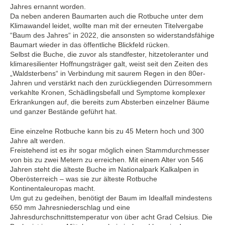
Jahres ernannt worden.
Da neben anderen Baumarten auch die Rotbuche unter dem
Klimawandel leidet, wollte man mit der erneuten Titelvergabe
“Baum des Jahres“ in 2022, die ansonsten so widerstandsfähige
Baumart wieder in das öffentliche Blickfeld rücken.
Selbst die Buche, die zuvor als standfester, hitzetoleranter und
klimaresilienter Hoffnungsträger galt, weist seit den Zeiten des
„Waldsterbens“ in Verbindung mit saurem Regen in den 80er-
Jahren und verstärkt nach den zurückliegenden Dürresommern
verkahlte Kronen, Schädlingsbefall und Symptome komplexer
Erkrankungen auf, die bereits zum Absterben einzelner Bäume
und ganzer Bestände geführt hat.
Eine einzelne Rotbuche kann bis zu 45 Metern hoch und 300
Jahre alt werden.
Freistehend ist es ihr sogar möglich einen Stammdurchmesser
von bis zu zwei Metern zu erreichen. Mit einem Alter von 546
Jahren steht die älteste Buche im Nationalpark Kalkalpen in
Oberösterreich – was sie zur älteste Rotbuche
Kontinentaleuropas macht.
Um gut zu gedeihen, benötigt der Baum im Idealfall mindestens
650 mm Jahresniederschlag und eine
Jahresdurchschnittstemperatur von über acht Grad Celsius. Die